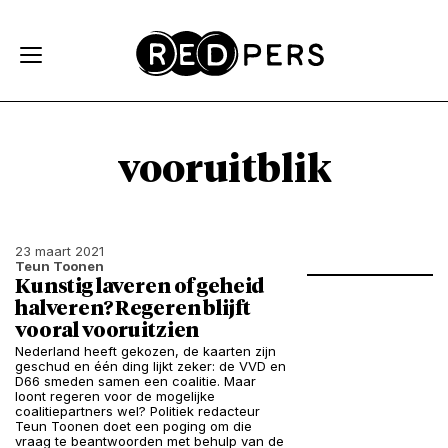
Skip and go to content
Directly to navigation
vooruitblik
23 maart 2021
Teun Toonen
Kunstig laveren of geheid
halveren? Regeren blijft
vooral vooruitzien
Nederland heeft gekozen, de kaarten zijn
geschud en één ding lijkt zeker: de VVD en
D66 smeden samen een coalitie. Maar
loont regeren voor de mogelijke
coalitiepartners wel? Politiek redacteur
Teun Toonen doet een poging om die
vraag te beantwoorden met behulp van de