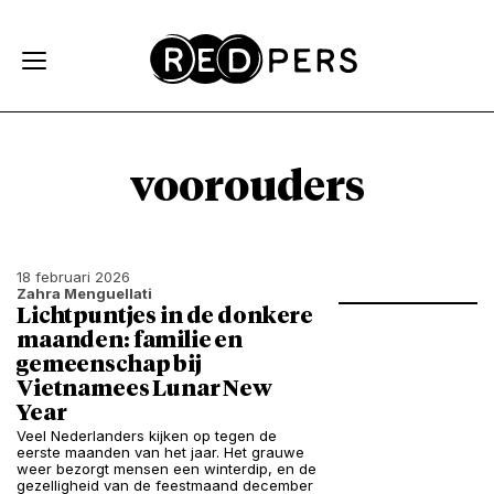
Skip and go to content
Directly to navigation
voorouders
18 februari 2026
Zahra Menguellati
Lichtpuntjes in de donkere
maanden: familie en
gemeenschap bij
Vietnamees Lunar New
Year
Veel Nederlanders kijken op tegen de
eerste maanden van het jaar. Het grauwe
weer bezorgt mensen een winterdip, en de
gezelligheid van de feestmaand december