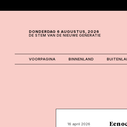
Skip and go to content
Directly to navigation
DONDERDAG 6 AUGUSTUS, 2026
DE STEM VAN DE NIEUWE GENERATIE
VOORPAGINA
BINNENLAND
BUITENL
Een oc
16 april 2026