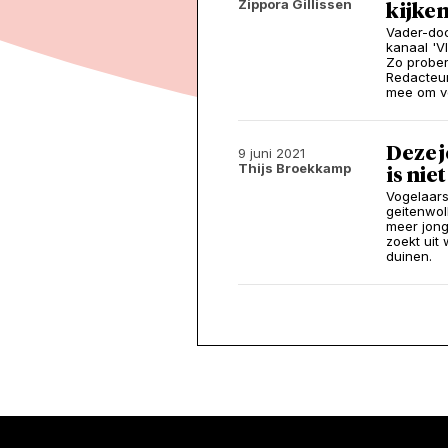
Zippora Gillissen
kijken
Vader-do
kanaal 'V
Zo prober
Redacteur
mee om vo
Deze j
9 juni 2021
Thijs Broekkamp
is nie
Vogelaars
geitenwol
meer jong
zoekt uit
duinen.