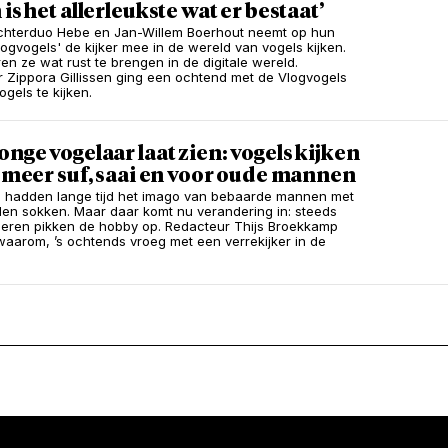
 is het allerleukste wat er bestaat’
chterduo Hebe en Jan-Willem Boerhout neemt op hun
logvogels' de kijker mee in de wereld van vogels kijken.
en ze wat rust te brengen in de digitale wereld.
 Zippora Gillissen ging een ochtend met de Vlogvogels
gels te kijken.
onge vogelaar laat zien: vogels kijken
t meer suf, saai en voor oude mannen
 hadden lange tijd het imago van bebaarde mannen met
len sokken. Maar daar komt nu verandering in: steeds
eren pikken de hobby op. Redacteur Thijs Broekkamp
 waarom, ’s ochtends vroeg met een verrekijker in de