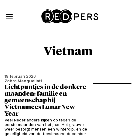
Skip and go to content
Directly to navigation
Vietnam
18 februari 2026
Zahra Menguellati
Lichtpuntjes in de donkere
maanden: familie en
gemeenschap bij
Vietnamees Lunar New
Year
Veel Nederlanders kijken op tegen de
eerste maanden van het jaar. Het grauwe
weer bezorgt mensen een winterdip, en de
gezelligheid van de feestmaand december