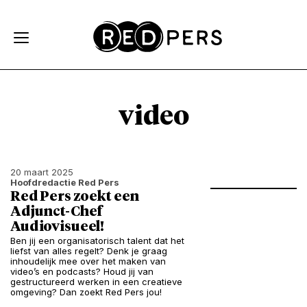
Skip and go to content
Directly to navigation
video
20 maart 2025
Hoofdredactie Red Pers
Red Pers zoekt een
Adjunct-Chef
Audiovisueel!
Ben jij een organisatorisch talent dat het
liefst van alles regelt? Denk je graag
inhoudelijk mee over het maken van
video’s en podcasts? Houd jij van
gestructureerd werken in een creatieve
omgeving? Dan zoekt Red Pers jou!