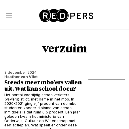
Skip and go to content
Directly to navigation
verzuim
3 december 2024
Heather van Vliet
Steeds meer mbo’ers vallen
uit. Wat kan school doen?
Het aantal voortijdig schoolverlaters
(vsv’ers) stijgt, met name in het mbo. In
2020-2021 ging vijf procent van de mbo-
studenten zonder diploma van school.
Inmiddels is dat ruim 6,5 procent. Een jaar
geleden kwam het ministerie van
Onderwijs, Cultuur en Wetenschap met
een actieplan. Wat speelt er onder deze