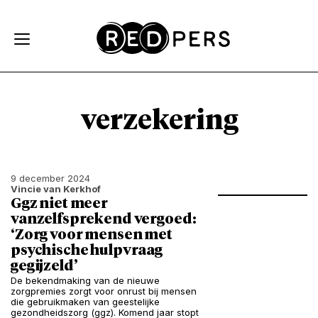
Skip and go to content
Directly to navigation
verzekering
9 december 2024
Vincie van Kerkhof
Ggz niet meer
vanzelfsprekend vergoed:
‘Zorg voor mensen met
psychische hulpvraag
gegijzeld’
De bekendmaking van de nieuwe
zorgpremies zorgt voor onrust bij mensen
die gebruikmaken van geestelijke
gezondheidszorg (ggz). Komend jaar stopt