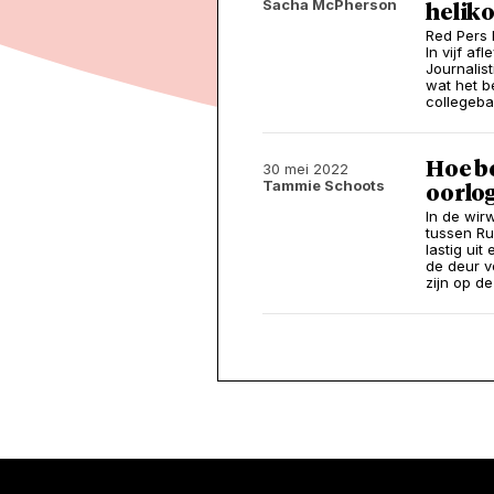
Sacha McPherson
helik
Red Pers 
In vijf a
Journalis
wat het b
collegeba
Hoe be
30 mei 2022
Tammie Schoots
oorlog
In de wir
tussen Ru
lastig ui
de deur v
zijn op d