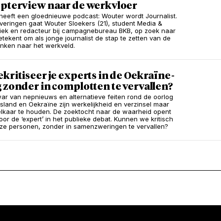
opterview naar de werkvloer
heeft een gloednieuwe podcast: Wouter wordt Journalist.
fleveringen gaat Wouter Sloekers (21), student Media &
tiek en redacteur bij campagnebureau BKB, op zoek naar
etekent om als jonge journalist de stap te zetten van de
nken naar het werkveld.
kritiseer je experts in de Oekraïne-
 zonder in complotten te vervallen?
war van nepnieuws en alternatieve feiten rond de oorlog
sland en Oekraïne zijn werkelijkheid en verzinsel maar
t elkaar te houden. De zoektocht naar de waarheid opent
oor de ‘expert’ in het publieke debat. Kunnen we kritisch
eze personen, zonder in samenzweringen te vervallen?