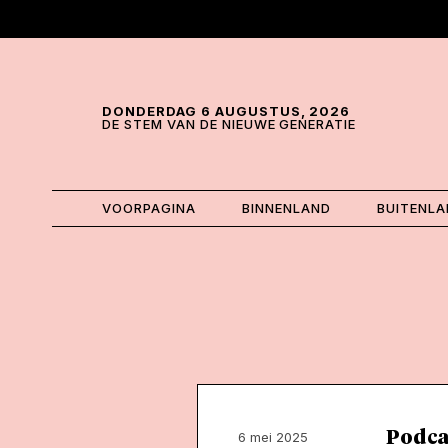
Skip and go to content
Directly to navigation
DONDERDAG 6 AUGUSTUS, 2026
DE STEM VAN DE NIEUWE GENERATIE
VOORPAGINA
BINNENLAND
BUITENL
Podcas
6 mei 2025