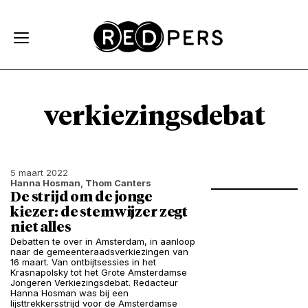
Skip and go to content
Directly to navigation
verkiezingsdebat
5 maart 2022
Hanna Hosman, Thom Canters
De strijd om de jonge
kiezer: de stemwijzer zegt
niet alles
Debatten te over in Amsterdam, in aanloop
naar de gemeenteraadsverkiezingen van
16 maart. Van ontbijtsessies in het
Krasnapolsky tot het Grote Amsterdamse
Jongeren Verkiezingsdebat. Redacteur
Hanna Hosman was bij een
lijsttrekkersstrijd voor de Amsterdamse