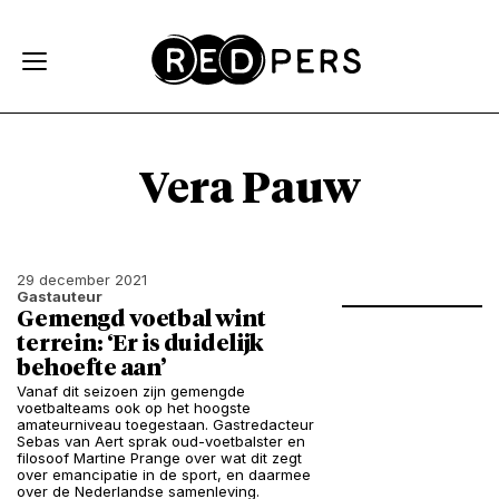
Skip and go to content
Directly to navigation
Vera Pauw
29 december 2021
Gastauteur
Gemengd voetbal wint
terrein: ‘Er is duidelijk
behoefte aan’
Vanaf dit seizoen zijn gemengde
voetbalteams ook op het hoogste
amateurniveau toegestaan. Gastredacteur
Sebas van Aert sprak oud-voetbalster en
filosoof Martine Prange over wat dit zegt
over emancipatie in de sport, en daarmee
over de Nederlandse samenleving.