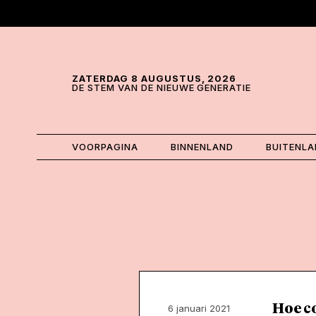
Skip and go to content
Directly to navigation
ZATERDAG 8 AUGUSTUS, 2026
DE STEM VAN DE NIEUWE GENERATIE
VOORPAGINA
BINNENLAND
BUITENL
Hoe co
6 januari 2021