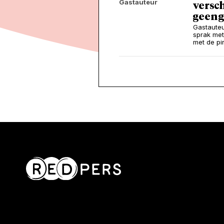
Gastauteur
versch
geen 
Gastauteu
sprak met
met de pi