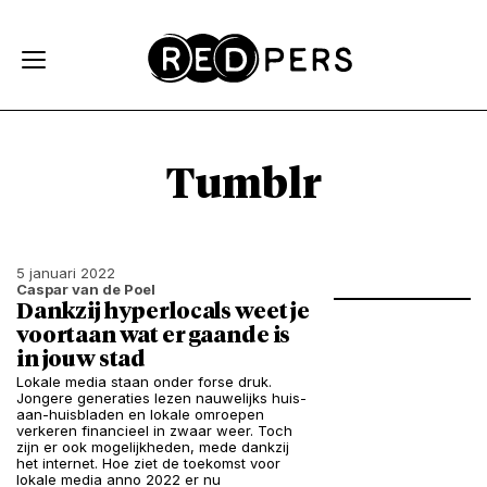
Skip and go to content
Directly to navigation
Tumblr
5 januari 2022
Caspar van de Poel
Dankzij hyperlocals weet je
voortaan wat er gaande is
in jouw stad
Lokale media staan onder forse druk.
Jongere generaties lezen nauwelijks huis-
aan-huisbladen en lokale omroepen
verkeren financieel in zwaar weer. Toch
zijn er ook mogelijkheden, mede dankzij
het internet. Hoe ziet de toekomst voor
lokale media anno 2022 er nu