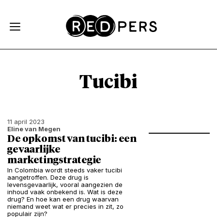
Skip and go to content
Directly to navigation
Tucibi
11 april 2023
Eline van Megen
De opkomst van tucibi: een
gevaarlijke
marketingstrategie
In Colombia wordt steeds vaker tucibi
aangetroffen. Deze drug is
levensgevaarlijk, vooral aangezien de
inhoud vaak onbekend is. Wat is deze
drug? En hoe kan een drug waarvan
niemand weet wat er precies in zit, zo
populair zijn?