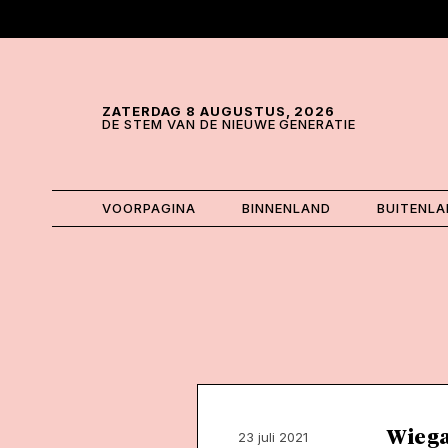
Skip and go to content
Directly to navigation
ZATERDAG 8 AUGUSTUS, 2026
DE STEM VAN DE NIEUWE GENERATIE
VOORPAGINA
BINNENLAND
BUITENL
Wie ga
23 juli 2021