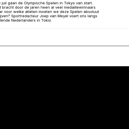
3 juli gaan de Olympische Spelen in Tokyo van start.
 bracht door de jaren heen al veel medaillewinnaars
ar voor welke atleten moeten we deze Spelen absoluut
ijven? Sportredacteur Joep van Meyel voert ons langs
llende Nederlanders in Tokio.