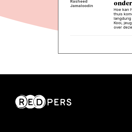
Rasheed
onder
Jamaloodin
Hoe kan h
thuis kom
langdurig
Kooi, je
over deze 