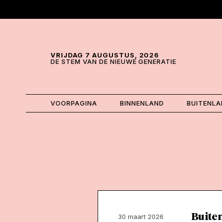
Skip and go to content
Directly to navigation
VRIJDAG 7 AUGUSTUS, 2026
DE STEM VAN DE NIEUWE GENERATIE
VOORPAGINA
BINNENLAND
BUITENL
Buiten
30 maart 2026