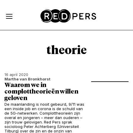
Skip and go to content
Directly to navigation
theorie
16 april 2020
Marthe van Bronkhorst
Waarom we in
complottheorieën willen
geloven
De maanlanding is nooit gebeurd, 9/11 was
een inside job en corona is de schuld van
de 5G-netwerken. Complottheorieën zijn
overal en jongeren – meer dan ouderen –
zijn trouw gelovigen. Red Pers sprak
socioloog Peter Achterberg (Universiteit
Tilburg) over de zin en de onzin van