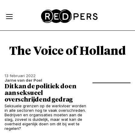
Skip and go to content
Directly to navigation
The Voice of Holland
13 februari 2022
Jarne van der Poel
Dit kan de politiek doen
aan seksueel
overschrijdend gedrag
Seksuele grenzen op de werkvloer worden
in alle sectoren nog te vaak overschreden.
Bedrijven en organisaties moeten aan de
slag, zoveel is duidelijk, maar wat kan de
overheid eigenlijk doen om dit bij wet te
regelen?