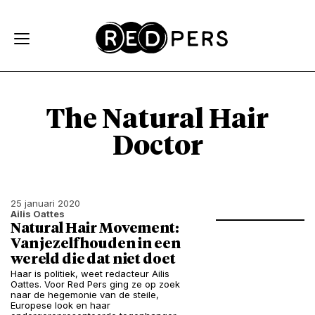
Skip and go to content
Directly to navigation
The Natural Hair
Doctor
25 januari 2020
Ailis Oattes
Natural Hair Movement:
Van jezelf houden in een
wereld die dat niet doet
Haar is politiek, weet redacteur Ailis
Oattes. Voor Red Pers ging ze op zoek
naar de hegemonie van de steile,
Europese look en haar