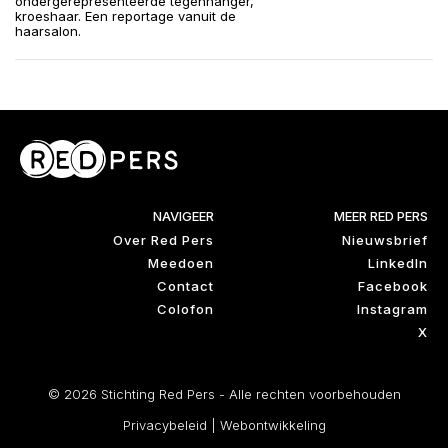
ondergerepresenteerde tegenhanger,
kroeshaar. Een reportage vanuit de
haarsalon.
NAVIGEER
MEER RED PERS
Over Red Pers
Nieuwsbrief
Meedoen
LinkedIn
Contact
Facebook
Colofon
Instagram
X
© 2026 Stichting Red Pers - Alle rechten voorbehouden
Privacybeleid
|
Webontwikkeling