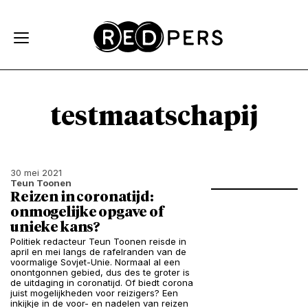
Skip and go to content
Directly to navigation
testmaatschapij
30 mei 2021
Teun Toonen
Reizen in coronatijd:
onmogelijke opgave of
unieke kans?
Politiek redacteur Teun Toonen reisde in
april en mei langs de rafelranden van de
voormalige Sovjet-Unie. Normaal al een
onontgonnen gebied, dus des te groter is
de uitdaging in coronatijd. Of biedt corona
juist mogelijkheden voor reizigers? Een
inkijkje in de voor- en nadelen van reizen