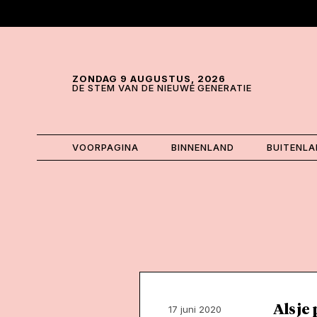
Skip and go to content
Directly to navigation
ZONDAG 9 AUGUSTUS, 2026
DE STEM VAN DE NIEUWE GENERATIE
VOORPAGINA
BINNENLAND
BUITENL
Als je
17 juni 2020