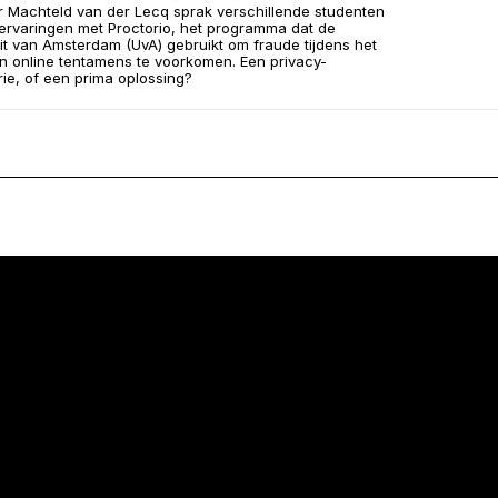
 Machteld van der Lecq sprak verschillende studenten
ervaringen met Proctorio, het programma dat de
eit van Amsterdam (UvA) gebruikt om fraude tijdens het
 online tentamens te voorkomen. Een privacy-
ie, of een prima oplossing?