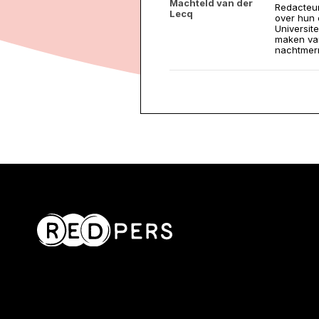
Machteld van der
Redacteur
Lecq
over hun 
Universit
maken van
nachtmerr