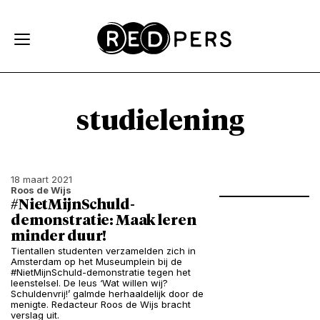
Skip and go to content
Directly to navigation
studielening
18 maart 2021
Roos de Wijs
#NietMijnSchuld-
demonstratie: Maak leren
minder duur!
Tientallen studenten verzamelden zich in
Amsterdam op het Museumplein bij de
#NietMijnSchuld-demonstratie tegen het
leenstelsel. De leus ‘Wat willen wij?
Schuldenvrij!’ galmde herhaaldelijk door de
menigte. Redacteur Roos de Wijs bracht
verslag uit.