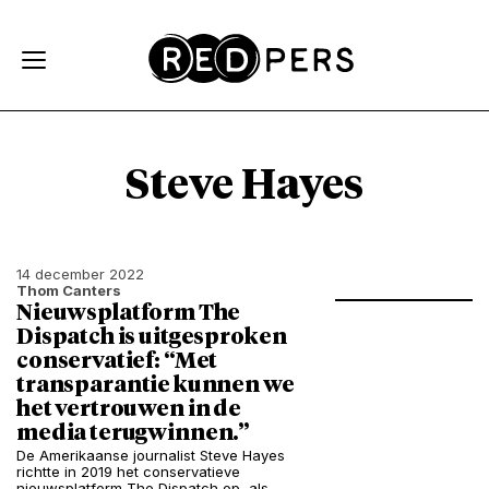
Skip and go to content
Directly to navigation
Steve Hayes
14 december 2022
Thom Canters
Nieuwsplatform The
Dispatch is uitgesproken
conservatief: “Met
transparantie kunnen we
het vertrouwen in de
media terugwinnen.”
De Amerikaanse journalist Steve Hayes
richtte in 2019 het conservatieve
nieuwsplatform The Dispatch op, als