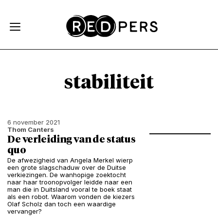
Skip and go to content
Directly to navigation
stabiliteit
6 november 2021
Thom Canters
De verleiding van de status
quo
De afwezigheid van Angela Merkel wierp
een grote slagschaduw over de Duitse
verkiezingen. De wanhopige zoektocht
naar haar troonopvolger leidde naar een
man die in Duitsland vooral te boek staat
als een robot. Waarom vonden de kiezers
Olaf Scholz dan toch een waardige
vervanger?