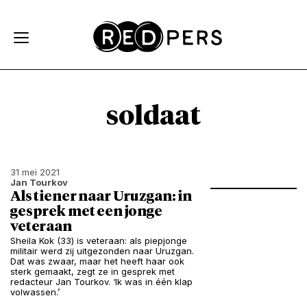
Skip and go to content
Directly to navigation
soldaat
31 mei 2021
Jan Tourkov
Als tiener naar Uruzgan: in
gesprek met een jonge
veteraan
Sheila Kok (33) is veteraan: als piepjonge
militair werd zij uitgezonden naar Uruzgan.
Dat was zwaar, maar het heeft haar ook
sterk gemaakt, zegt ze in gesprek met
redacteur Jan Tourkov. ‘Ik was in één klap
volwassen.’