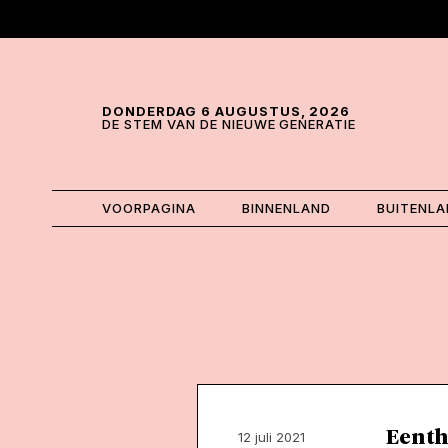
Skip and go to content
Directly to navigation
DONDERDAG 6 AUGUSTUS, 2026
DE STEM VAN DE NIEUWE GENERATIE
VOORPAGINA
BINNENLAND
BUITENL
Een th
12 juli 2021