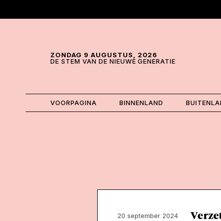
Skip and go to content
Directly to navigation
ZONDAG 9 AUGUSTUS, 2026
DE STEM VAN DE NIEUWE GENERATIE
VOORPAGINA
BINNENLAND
BUITENL
Verzet
20 september 2024