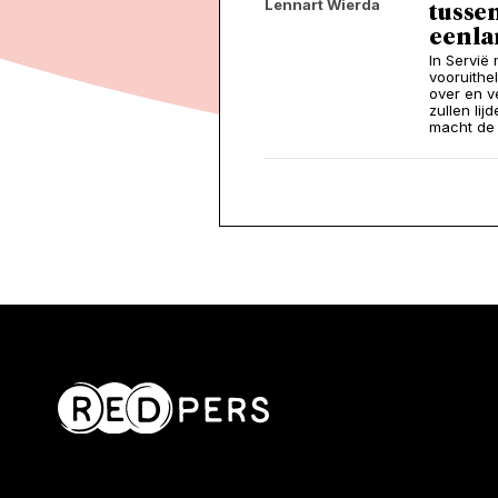
Lennart Wierda
tussen
een l
In Servië
vooruithel
over en v
zullen lij
macht de 