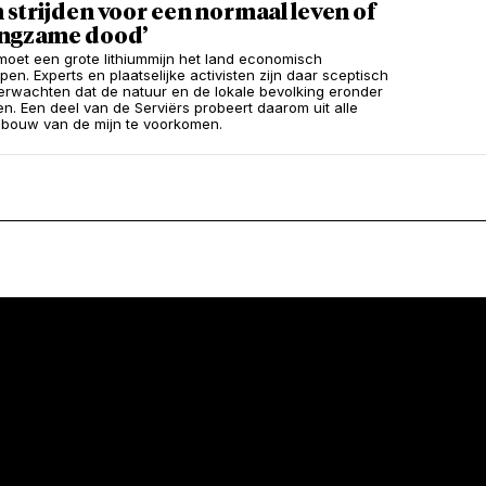
 strijden voor een normaal leven of
angzame dood’
 moet een grote lithiummijn het land economisch
pen. Experts en plaatselijke activisten zijn daar sceptisch
erwachten dat de natuur en de lokale bevolking eronder
den. Een deel van de Serviërs probeert daarom uit alle
bouw van de mijn te voorkomen.