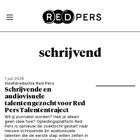
Skip and go to content
Directly to navigation
schrijvend
1 juli 2026
Hoofdredactie Red Pers
Schrijvende en
audiovisuele
talenten gezocht voor Red
Pers Talententraject
Wil jij journalist worden? Heb je alleen
geen idee hoe? Opleidingsplatform Red
Pers is opnieuw de zoektocht gestart naar
nieuwe schrijvende én audiovisuele
talenten die de eerste stap willen zetten in