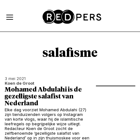
Skip and go to content
Directly to navigation
salafisme
3 mei 2021
Koen de Groot
Mohamed Abdulahi is de
gezelligste salafist van
Nederland
Elke dag voorziet Mohamed Abdulahi (27)
zijn tienduizenden volgers op Instagram
van korte vlogs, waar hij de islamitische
leefregels op begrijpelijke wijze uitlegt.
Redacteur Koen de Groot zocht de
zelfbenoemde ‘gezelligste salafist van
Nederland’ op in zijn thuismoskee voor een