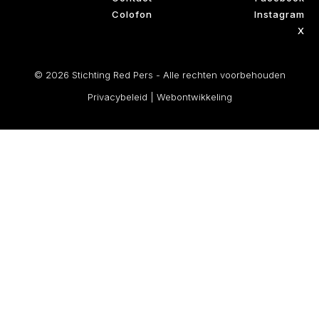
Colofon
Instagram
X
© 2026 Stichting Red Pers - Alle rechten voorbehouden
Privacybeleid
|
Webontwikkeling