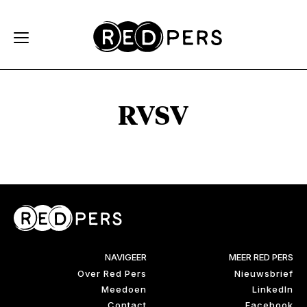
Skip and go to content
Directly to navigation
RVSV
NAVIGEER
MEER RED PERS
Over Red Pers
Nieuwsbrief
Meedoen
LinkedIn
Contact
Facebook