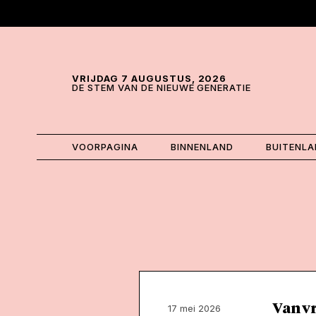
Skip and go to content
Directly to navigation
VRIJDAG 7 AUGUSTUS, 2026
DE STEM VAN DE NIEUWE GENERATIE
VOORPAGINA
BINNENLAND
BUITENL
Van v
17 mei 2026