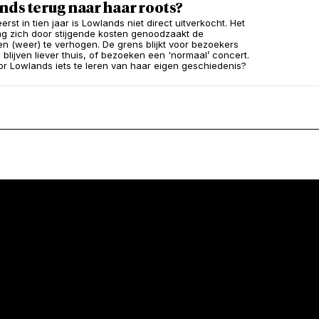
ds terug naar haar roots?
erst in tien jaar is Lowlands niet direct uitverkocht. Het
zag zich door stijgende kosten genoodzaakt de
zen (weer) te verhogen. De grens blijkt voor bezoekers
ij blijven liever thuis, of bezoeken een 'normaal’ concert.
oor Lowlands iets te leren van haar eigen geschiedenis?