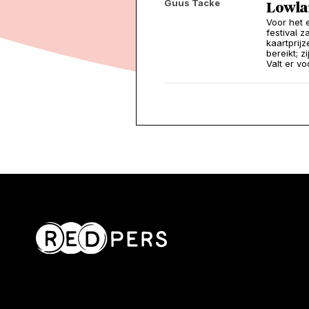
Guus Tacke
Lowlan
Voor het e
festival 
kaartprij
bereikt; z
Valt er v