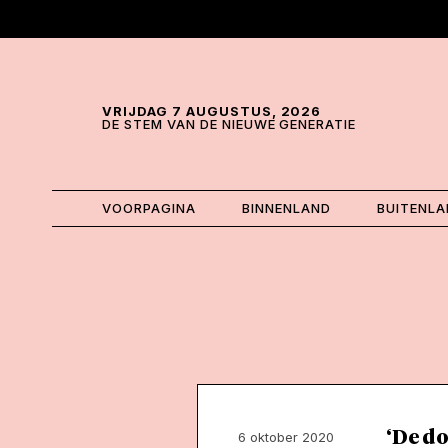
Skip and go to content
Directly to navigation
VRIJDAG 7 AUGUSTUS, 2026
DE STEM VAN DE NIEUWE GENERATIE
VOORPAGINA
BINNENLAND
BUITENL
‘De d
6 oktober 2020