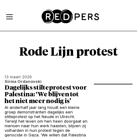
Skip and go to content
Directly to navigation
Rode Lijn protest
13 maart 2026
Sirma Ordanovski
Dagelijks stilteprotest voor
Palestina: ‘We blijven tot
het niet meer nodig is’
Al anderhalf jaar lang houdt een kleine
groep demonstranten dagelijks een
stilteprotest op het Neude in Utrecht.
Terwijl het leven om hen heen doorgaat en
mensen naar hun werk haasten, blijven zij
volharden in hun protest tegen de
genocide in Gaza. ‘We willen dat Palestina