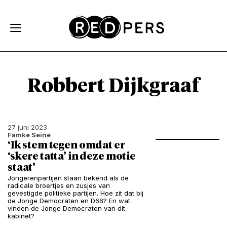
Skip and go to content
Directly to navigation
Robbert Dijkgraaf
27 juni 2023
Famke Seine
‘Ik stem tegen omdat er
‘skere tatta’ in deze motie
staat’
Jongerenpartijen staan bekend als de
radicale broertjes en zusjes van
gevestigde politieke partijen. Hoe zit dat bij
de Jonge Democraten en D66? En wat
vinden de Jonge Democraten van dit
kabinet?