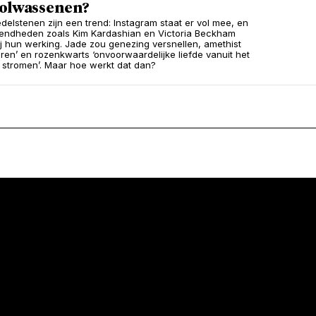
volwassenen?
delstenen zijn een trend: Instagram staat er vol mee, en
endheden zoals Kim Kardashian en Victoria Beckham
j hun werking. Jade zou genezing versnellen, amethist
eren’ en rozenkwarts ‘onvoorwaardelijke liefde vanuit het
 stromen’. Maar hoe werkt dat dan?