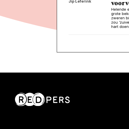
Jip Leferink
voor 
Helende e
grote bek
zweren bi
zou ‘zuiv
hart doen