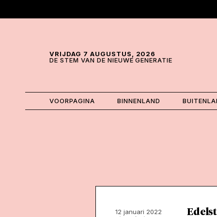
Skip and go to content
Directly to navigation
VRIJDAG 7 AUGUSTUS, 2026
DE STEM VAN DE NIEUWE GENERATIE
VOORPAGINA
BINNENLAND
BUITENL
Edels
12 januari 2022