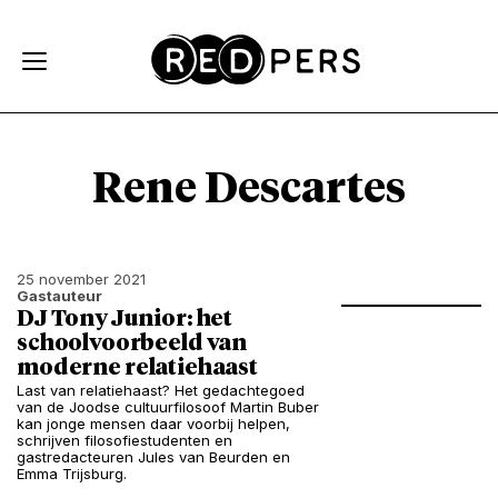
Skip and go to content
Directly to navigation
Rene Descartes
25 november 2021
Gastauteur
DJ Tony Junior: het
schoolvoorbeeld van
moderne relatiehaast
Last van relatiehaast? Het gedachtegoed
van de Joodse cultuurfilosoof Martin Buber
kan jonge mensen daar voorbij helpen,
schrijven filosofiestudenten en
gastredacteuren Jules van Beurden en
Emma Trijsburg.