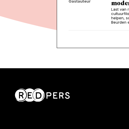
Gastauteur
moder
Last van 
cultuurfi
helpen, s
Beurden e