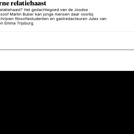
ne relatiehaast
relatiehaast? Het gedachtegoed van de Joodse
losoof Martin Buber kan jonge mensen daar voorbij
chrijven filosofiestudenten en gastredacteuren Jules van
n Emma Trijsburg.