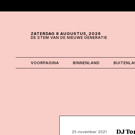
Skip and go to content
Directly to navigation
ZATERDAG 8 AUGUSTUS, 2026
DE STEM VAN DE NIEUWE GENERATIE
VOORPAGINA
BINNENLAND
BUITENL
DJ To
25 november 2021