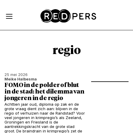
Skip and go to content
Directly to navigation
regio
25 mei 2026
Meike Halbesma
FOMO in de polder of blut
in de stad: het dilemma van
jongeren in de regio
Achttien jaar oud, diploma op zak en de
grote vraag dient zich aan: blijven in de
regio of verhuizen naar de Randstad? Voor
veel jongeren in krimpregio’s als Zeeland,
Groningen en Friesland is de
aantrekkingskracht van de grote stad
groot. De braindrain in krimpregio’s zet de