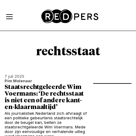
Skip and go to content
Directly to navigation
rechtsstaat
7 juli 2025
Pim Molenaar
Staatsrechtgeleerde Wim
Voermans: ‘De rechtsstaat
is niet een of andere kant-
en-klaarmaaltijd’
Als journalistiek Nederland zich afvraagt of
een politieke gebeurtenis staatsrechtelijk
door de beugel kan, bellen ze
staatsrechtgeleerde Wim Voermans. Mede
door zijn eenvoudige en verhalende uitleg