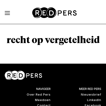
Skip and go to content
Directly to navigation
recht op vergetelheid
NAVIGEER
MEER RED PERS
Over Red Pers
Nieuwsbrief
Meedoen
LinkedIn
Contact
Facebook