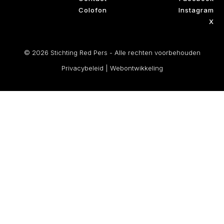
Colofon
Instagram
X
© 2026 Stichting Red Pers - Alle rechten voorbehouden
Privacybeleid
|
Webontwikkeling