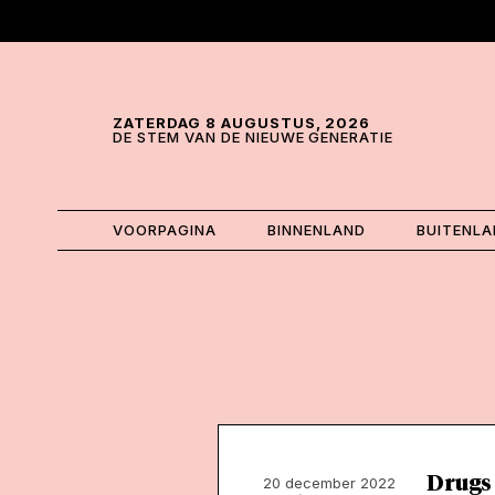
Skip and go to content
Directly to navigation
ZATERDAG 8 AUGUSTUS, 2026
DE STEM VAN DE NIEUWE GENERATIE
VOORPAGINA
BINNENLAND
BUITENL
Drugs 
20 december 2022