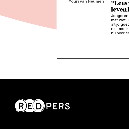
Youri van Heumen
“Lees 
leven
Jongeren 
met wat i
altijd go
niet meer
hulpverle