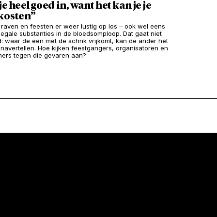
je heel goed in, want het kan je je
 kosten”
raven en feesten er weer lustig op los – ook wel eens
llegale substanties in de bloedsomploop. Dat gaat niet
ed: waar de een met de schrik vrijkomt, kan de ander het
 navertellen. Hoe kijken feestgangers, organisatoren en
ners tegen die gevaren aan?