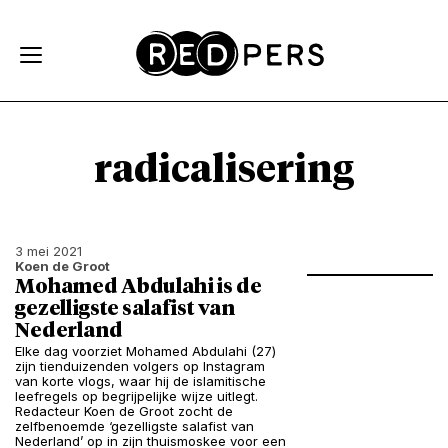
Skip and go to content
Directly to navigation
radicalisering
3 mei 2021
Koen de Groot
Mohamed Abdulahi is de
gezelligste salafist van
Nederland
Elke dag voorziet Mohamed Abdulahi (27)
zijn tienduizenden volgers op Instagram
van korte vlogs, waar hij de islamitische
leefregels op begrijpelijke wijze uitlegt.
Redacteur Koen de Groot zocht de
zelfbenoemde ‘gezelligste salafist van
Nederland’ op in zijn thuismoskee voor een