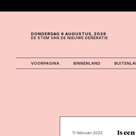
Skip and go to content
Directly to navigation
DONDERDAG 6 AUGUSTUS, 2026
DE STEM VAN DE NIEUWE GENERATIE
VOORPAGINA
BINNENLAND
BUITENL
Is ee
11 februari 2022