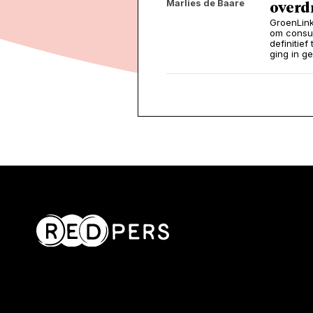
Marlies de Baare
overd
GroenLink
om consu
definitie
ging in g