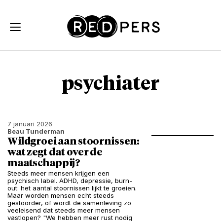
Skip and go to content
Directly to navigation
psychiater
7 januari 2026
Beau Tunderman
Wildgroei aan stoornissen:
wat zegt dat over de
maatschappij?
Steeds meer mensen krijgen een
psychisch label. ADHD, depressie, burn-
out: het aantal stoornissen lijkt te groeien.
Maar worden mensen echt steeds
gestoorder, of wordt de samenleving zo
veeleisend dat steeds meer mensen
vastlopen? "We hebben meer rust nodig