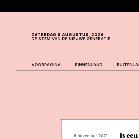
Skip and go to content
Directly to navigation
ZATERDAG 8 AUGUSTUS, 2026
DE STEM VAN DE NIEUWE GENERATIE
VOORPAGINA
BINNENLAND
BUITENL
Is een
6 november 2021