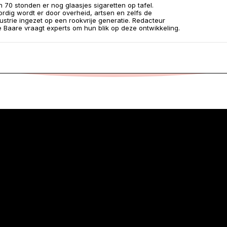
n 70 stonden er nog glaasjes sigaretten op tafel.
dig wordt er door overheid, artsen en zelfs de
ustrie ingezet op een rookvrije generatie. Redacteur
e Baare vraagt experts om hun blik op deze ontwikkeling.