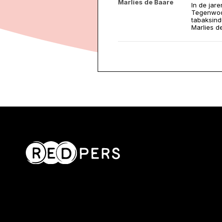
Marlies de Baare
In de jare
Tegenwoor
tabaksind
Marlies d