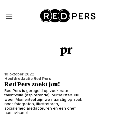
Skip and go to content
Directly to navigation
pr
10 oktober 2022
Hoofdredactie Red Pers
Red Pers zoekt jou!
Red Pers is geregeld op zoek naar
talentvolle (aspirerende) journalisten. Nu
weer. Momenteel zijn we naarstig op zoek
naar fotografen, illustratoren,
socialemediaredacteuren en een chef
audiovisueel.