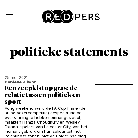
Skip and go to content
Directly to navigation
politieke statements
25 mei 2021
Danielle Kliwon
Een zeepkist op gras: de
relatie tussen politiek en
sport
Vorig weekend werd de FA Cup finale (de
Britse bekercompetitie) gespeeld. Na de
overwinning te hebben binnengesleept,
maakten Hamza Choudhury en Wesley
Fofana, spelers van Leicester City, van het
moment gebruik om hun solidariteit met
Palestina te tonen. Met de Palestijnse vlag