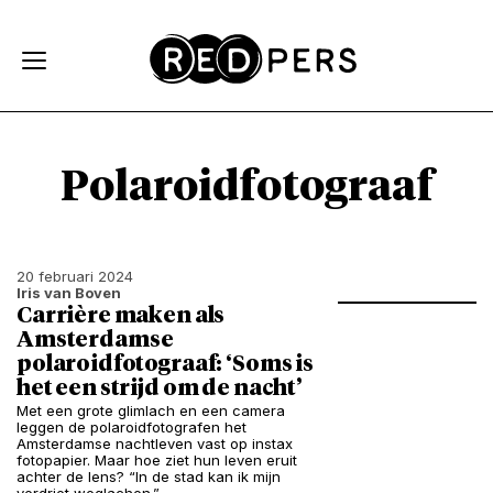
Skip and go to content
Directly to navigation
Polaroidfotograaf
20 februari 2024
Iris van Boven
Carrière maken als
Amsterdamse
polaroidfotograaf: ‘Soms is
het een strijd om de nacht’
Met een grote glimlach en een camera
leggen de polaroidfotografen het
Amsterdamse nachtleven vast op instax
fotopapier. Maar hoe ziet hun leven eruit
achter de lens? “In de stad kan ik mijn