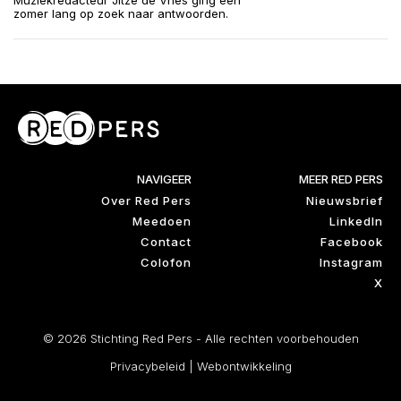
Muziekredacteur Jitze de Vries ging een
zomer lang op zoek naar antwoorden.
NAVIGEER
MEER RED PERS
Over Red Pers
Nieuwsbrief
Meedoen
LinkedIn
Contact
Facebook
Colofon
Instagram
X
© 2026 Stichting Red Pers - Alle rechten voorbehouden
Privacybeleid
|
Webontwikkeling