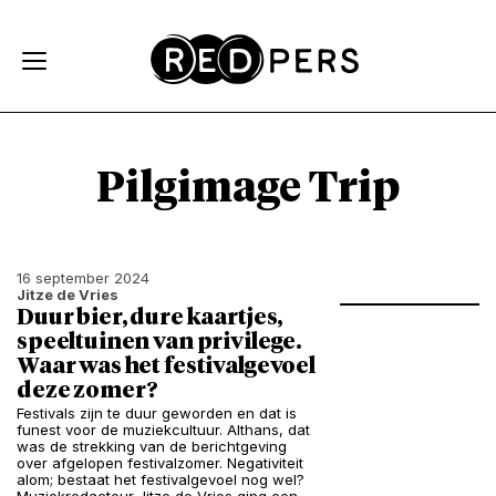
Skip and go to content
Directly to navigation
Pilgimage Trip
16 september 2024
Jitze de Vries
Duur bier, dure kaartjes,
speeltuinen van privilege.
Waar was het festivalgevoel
deze zomer?
Festivals zijn te duur geworden en dat is
funest voor de muziekcultuur. Althans, dat
was de strekking van de berichtgeving
over afgelopen festivalzomer. Negativiteit
alom; bestaat het festivalgevoel nog wel?