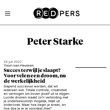
Skip and go to content
Directly to navigation
Peter Starke
24 juli 2022
Youri van Heumen
Succes terwijl je slaapt?
Voor velen een droom, nu
de werkelijkheid
Slapend succesvol worden, dat wil
iedereen wel. Totale controle, creativiteit
en vermogen om boven jezelf uit te stijgen.
Lucide dromen maakt zo’n verbinding met
je onderbewustzijn mogelijk, blijkt uit
onderzoek. Maar hoe begin je eraan, en
hoe doe je er je voordeel mee?