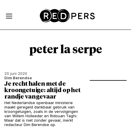
Skip and go to content
Directly to navigation
peter la serpe
20 juni 2020
Dim Berendse
Je recht halen met de
kroongetuige: altijd op het
randje van gevaar
Het Nederlandse openbaar ministerie
maakt geregeld dankbaar gebruik van
kroongetuigen, zoals in de vervolgingen
van Willem Holleeder en Ridouan Taghi.
Maar dat is niet zonder gevaar, merkt
redacteur Dim Berendse op.